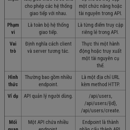
cho phép các hệ thống
một chức năng hoặc
giao tiếp với nhau.
tài nguyên trong API.
Phạm
Là toàn bộ hệ thống
Là từng điểm truy cập
vi
giao tiếp.
riêng lẻ trong API.
Vai
Định nghĩa cách client
Thực thi một hành
trò
và server tương tác.
động hoặc truy xuất
một tài nguyên cụ
thể.
Hình
Thường bao gồm nhiều
Là một địa chỉ URL
thức
endpoint.
kèm method HTTP.
Ví dụ
API quản lý người dùng.
/api/users,
/api/users/{id},
/api/users/create.
Mối
Một API chứa nhiều
Endpoint là thành
quan
endpoint.
phần cấu thành API.