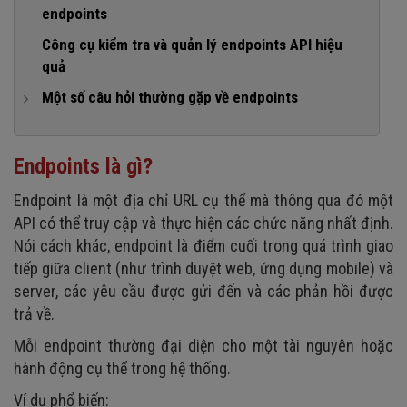
endpoints
4. Public endpoint
2. Sử dụng đúng HTTP method
Công cụ kiểm tra và quản lý endpoints API hiệu
5. Private endpoint
3. Giữ endpoints ngắn gọn, dễ đọc
quả
6. Internal endpoint
4. Versioning rõ ràng
Một số câu hỏi thường gặp về endpoints
5. Trả dữ liệu nhất quán
1. Endpoints ảnh hưởng gì đến SEO và hiệu suất website?
6. Chuẩn hóa status code
2. Vì sao endpoints là mục tiêu tấn công phổ biến và cách
Endpoints là gì?
bảo vệ như thế nào?
Endpoint là một địa chỉ URL cụ thể mà thông qua đó một
3. Một API có thể có bao nhiêu endpoints?
API có thể truy cập và thực hiện các chức năng nhất định.
Nói cách khác, endpoint là điểm cuối trong quá trình giao
tiếp giữa client (như trình duyệt web, ứng dụng mobile) và
server, các yêu cầu được gửi đến và các phản hồi được
trả về.
Mỗi endpoint thường đại diện cho một tài nguyên hoặc
hành động cụ thể trong hệ thống.
Ví dụ phổ biến: