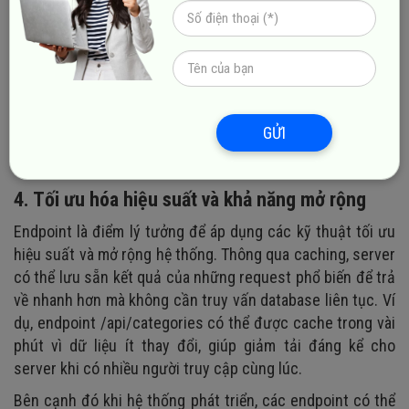
- Có quyền xem đơn hàng đó hay không.
- Request có vượt quá giới hạn tần suất hay không
Nhờ cơ chế này, dữ liệu nhạy cảm như thông tin cá nhân,
thanh toán hay báo cáo nội bộ được bảo vệ khỏi truy cập
trái phép. Các biện pháp như rate limiting, API key, OAuth
GỬI
và kiểm tra input cũng thường được triển khai ngay tại
endpoint để ngăn chặn tấn công và lạm dụng hệ thống.
4. Tối ưu hóa hiệu suất và khả năng mở rộng
Endpoint là điểm lý tưởng để áp dụng các kỹ thuật tối ưu
hiệu suất và mở rộng hệ thống. Thông qua caching, server
có thể lưu sẵn kết quả của những request phổ biến để trả
về nhanh hơn mà không cần truy vấn database liên tục. Ví
dụ, endpoint /api/categories có thể được cache trong vài
phút vì dữ liệu ít thay đổi, giúp giảm tải đáng kể cho
server khi có nhiều người truy cập cùng lúc.
Bên cạnh đó khi hệ thống phát triển, các endpoint có thể