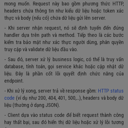
mong muốn. Request này bao gồm phương thức HTTP,
headers chứa thông tin như kiểu dữ liệu hoặc token xác
thực và body (nếu có) chứa dữ liệu gửi lên server.
- Khi server nhận request, nó sẽ định tuyến đến đúng
handler dựa trên path và method. Tiếp theo là các bước
kiểm tra bảo mật như xác thực người dùng, phân quyền
truy cập và validate dữ liệu đầu vào.
- Sau đó, server xử lý business logic, có thể là truy vấn
database, tính toán, gọi service khác hoặc cập nhật dữ
liệu. Đây là phần cốt lõi quyết định chức năng của
endpoint.
- Khi xử lý xong, server trả về response gồm:
HTTP status
code
(ví dụ như 200, 404, 401, 500,…), headers và body dữ
liệu (thường ở dạng JSON).
- Client dựa vào status code để biết request thành công
hay thất bại, sau đó hiển thị dữ liệu hoặc xử lý lỗi tương