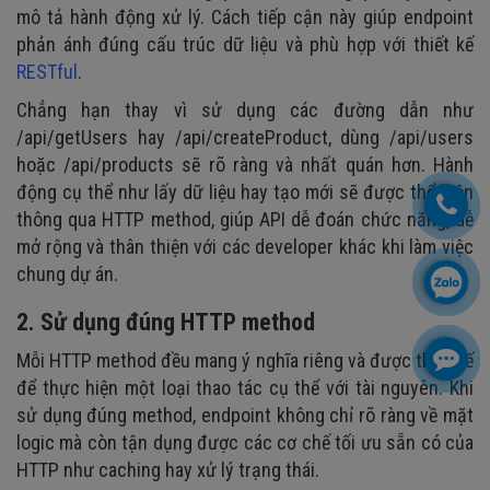
mô tả hành động xử lý. Cách tiếp cận này giúp endpoint
phản ánh đúng cấu trúc dữ liệu và phù hợp với thiết kế
RESTful
.
Chẳng hạn thay vì sử dụng các đường dẫn như
/api/getUsers hay /api/createProduct, dùng /api/users
hoặc /api/products sẽ rõ ràng và nhất quán hơn. Hành
động cụ thể như lấy dữ liệu hay tạo mới sẽ được thể hiện
thông qua HTTP method, giúp API dễ đoán chức năng, dễ
mở rộng và thân thiện với các developer khác khi làm việc
chung dự án.
2. Sử dụng đúng HTTP method
Mỗi HTTP method đều mang ý nghĩa riêng và được thiết kế
để thực hiện một loại thao tác cụ thể với tài nguyên. Khi
sử dụng đúng method, endpoint không chỉ rõ ràng về mặt
logic mà còn tận dụng được các cơ chế tối ưu sẵn có của
HTTP như caching hay xử lý trạng thái.