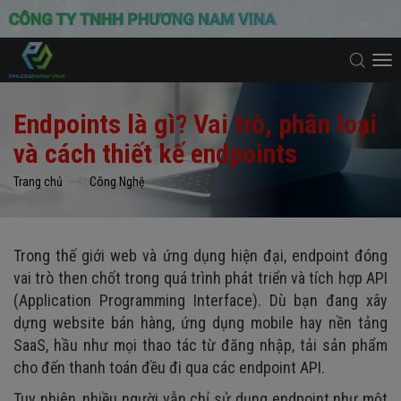
To
na
Endpoints là gì? Vai trò, phân loại
và cách thiết kế endpoints
Trang chủ
Công Nghệ
Trong thế giới web và ứng dụng hiện đại, endpoint đóng
vai trò then chốt trong quá trình phát triển và tích hợp API
(Application Programming Interface). Dù bạn đang xây
dựng website bán hàng, ứng dụng mobile hay nền tảng
SaaS, hầu như mọi thao tác từ đăng nhập, tải sản phẩm
cho đến thanh toán đều đi qua các endpoint API.
Tuy nhiên, nhiều người vẫn chỉ sử dụng endpoint như một