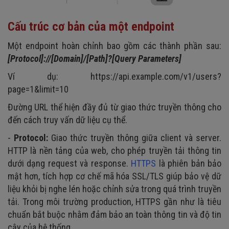
Cấu trúc cơ bản của một endpoint
Một endpoint hoàn chỉnh bao gồm các thành phần sau:
[Protocol]://[Domain]/[Path]?[Query Parameters]
Ví dụ: https://api.example.com/v1/users?
page=1&limit=10
Đường URL thể hiện đầy đủ từ giao thức truyền thông cho
đến cách truy vấn dữ liệu cụ thể.
-
Protocol:
Giao thức truyền thông giữa client và server.
HTTP là nền tảng của web, cho phép truyền tải thông tin
dưới dạng request và response.
HTTPS
là phiên bản bảo
mật hơn, tích hợp cơ chế mã hóa SSL/TLS giúp bảo vệ dữ
liệu khỏi bị nghe lén hoặc chỉnh sửa trong quá trình truyền
tải. Trong môi trường production, HTTPS gần như là tiêu
chuẩn bắt buộc nhằm đảm bảo an toàn thông tin và độ tin
cậy của hệ thống.