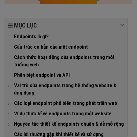
MỤC LỤC
Endpoints là gì?
Cấu trúc cơ bản của một endpoint
Cách thức hoạt động của endpoints trong môi
trường web
Phân biệt endpoint và API
Vai trò của endpoints trong hệ thống website &
ứng dụng
1. Trạm trung chuyển dữ liệu
Các loại endpoint phổ biến trong phát triển web
2. Điểm thực thi logic nghiệp vụ
1. RESTful API endpoints
Ví dụ thực tế về endpoints trong một website
3. Cổng bảo mật hệ thống
2. GraphQL endpoint
1. Ví dụ endpoints trong website bán hàng (E-commerce)
Nguyên tắc thiết kế endpoints chuẩn & dễ mở rộng
4. Tối ưu hóa hiệu suất và khả năng mở rộng
3. SOAP endpoint
2. Ví dụ endpoints trong website tin tức
1. Đặt tên theo tài nguyên
Các lỗi thường gặp khi thiết kế và sử dụng