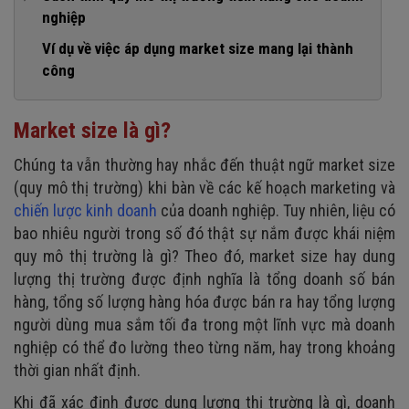
5. Tìm được thị trường tiềm năng
nghiệp
2. Phân tích từ dưới lên
Bước 1: Xác định khách hàng mục tiêu
Ví dụ về việc áp dụng market size mang lại thành
3. Phân tích đối thủ cạnh tranh
công
Bước 2: Ước tính số lượng khách hàng mục tiêu
Bước 3: Dự đoán tỷ lệ thâm nhập quy mô thị trường
Market size là gì?
Bước 4: Tính toán quy mô thị trường
Chúng ta vẫn thường hay nhắc đến thuật ngữ market size
Khối lượng thị trường
(quy mô thị trường) khi bàn về các kế hoạch marketing và
Giá trị thị trường
chiến lược kinh doanh
của doanh nghiệp. Tuy nhiên, liệu có
Bước 5: Áp dụng và kiểm tra
bao nhiêu người trong số đó thật sự nắm được khái niệm
quy mô thị trường là gì? Theo đó, market size hay dung
lượng thị trường được định nghĩa là tổng doanh số bán
hàng, tổng số lượng hàng hóa được bán ra hay tổng lượng
người dùng mua sắm tối đa trong một lĩnh vực mà doanh
nghiệp có thể đo lường theo từng năm, hay trong khoảng
thời gian nhất định.
Khi đã xác định được dung lượng thị trường là gì, doanh