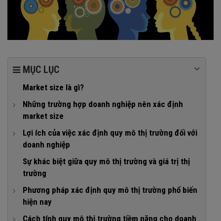
MỤC LỤC
Market size là gì?
Những trường hợp doanh nghiệp nên xác định
market size
1. Mở rộng kinh doanh sang thị trường mới
Lợi ích của việc xác định quy mô thị trường đối với
doanh nghiệp
2. Tung sản phẩm hoặc dịch vụ mới
1. Xác định khả năng sinh lời
Sự khác biệt giữa quy mô thị trường và giá trị thị
3. Đo lường hiệu quả của chiến dịch marketing
trường
2. Phát triển lợi thế cạnh tranh
4. Kêu gọi đầu tư
Phương pháp xác định quy mô thị trường phổ biến
3. Xây dựng chiến lược kinh doanh
hiện nay
4. Nắm bắt xu hướng người tiêu dùng
1. Tiếp cận từ trên xuống dưới
Cách tính quy mô thị trường tiềm năng cho doanh