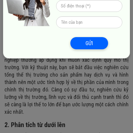
doanh hiệu quả thì doanh nghiệp cần phải thực hiện
nghiên cứu thị trường. Mà trọng tâm của việc nghiên cứu
thị trường lại nằm ở quá trình xác định market size theo
ba bước dưới đây:
1. Tiếp cận từ trên xuống dưới
GỬI
Tiếp cận từ trên xuống là phương thức mà nhiều doanh
nghiệp thường áp dụng khi muốn xác định quy mô thị
trường. Với kỹ thuật này, bạn sẽ bắt đầu việc nghiên cứu
tổng thể thị trường cho sản phẩm hay dịch vụ và hình
thành nên một ước tính hợp lý về thị phần của mình trong
chính thị trường đó. Càng có sự đầu tư, nghiên cứu kỹ
lưỡng về thị trường, lĩnh vực và đối thủ cạnh tranh thì đó
sẽ càng là lợi thế to lớn để bạn ước lượng một cách chính
xác nhất.
2. Phân tích từ dưới lên