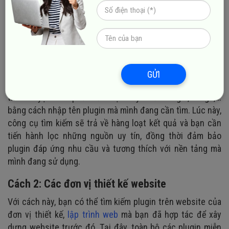
tìm và cài đặt các addon này đã nhanh chóng trở thành
một vấn đề được nhiều người quan tâm. Hiện nay, có ba
cách để bạn có thể tìm và cài đặt các plugin cho trang
web của mình, cụ thể:
Cách 1: Trên các công cụ tìm kiếm
GỬI
Để cài đặt plugin, bạn có thể tìm kiếm chúng trên các
trình duyệt web phổ biến hiện nay như Google, Bings,...
bằng cách nhập tên plugin mà mình đang cần tìm. Lúc này,
công cụ tìm kiếm sẽ trả về hàng loạt kết quả và bạn cần
tiến hành lọc những nguồn uy tín, đồng thời đảm bảo
plugin đáp ứng nhu cầu và tương thích với nền tảng mà
mình đang sử dụng.
Cách 2: Các đơn vị thiết kế website
Với cách này, bạn có thể tìm kiếm plugin trên website của
đơn vị thiết kế,
lập trình web
mà bạn đã hợp tác để xây
dựng website trước đó. Tại đây, toàn bộ các plugin miễn