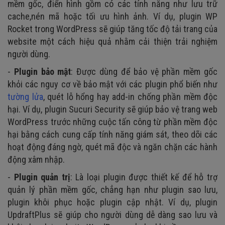
mềm gốc, điển hình gồm có các tính năng như lưu trữ
cache,nén mã hoặc tối ưu hình ảnh. Ví dụ, plugin WP
Rocket trong WordPress sẽ giúp tăng tốc độ tải trang của
website một cách hiệu quả nhằm cải thiện trải nghiệm
người dùng.
-
Plugin bảo mật
: Được dùng để bảo vệ phần mềm gốc
khỏi các nguy cơ về bảo mật với các plugin phổ biến như
tường lửa
, quét lỗ hổng hay add-in chống phần mềm độc
hại. Ví dụ, plugin Sucuri Security sẽ giúp bảo vệ trang web
WordPress trước những cuộc tấn công từ phần mềm độc
hại bằng cách cung cấp tính năng giám sát, theo dõi các
hoạt động đáng ngờ, quét mã độc và ngăn chặn các hành
động xâm nhập.
-
Plugin quản trị
: Là loại plugin được thiết kế để hỗ trợ
quản lý phần mềm gốc, chẳng hạn như plugin sao lưu,
plugin khôi phục hoặc plugin cập nhật. Ví dụ, plugin
UpdraftPlus sẽ giúp cho người dùng dễ dàng sao lưu và