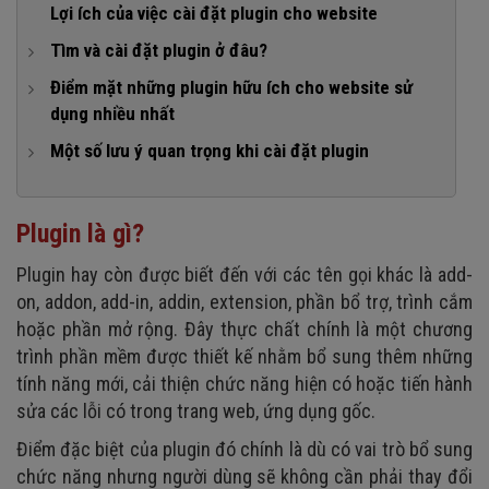
2. Phân loại plugin theo nền tảng
1. Tích hợp
Lợi ích của việc cài đặt plugin cho website
3. Các loại plugin khác
2. Giao tiếp
Tìm và cài đặt plugin ở đâu?
Cách 1: Trên các công cụ tìm kiếm
Điểm mặt những plugin hữu ích cho website sử
dụng nhiều nhất
Cách 2: Các đơn vị thiết kế website
1. Yoast SEO
Một số lưu ý quan trọng khi cài đặt plugin
Cách 3: Cài đặt trực tiếp từ thư viện plugin của
WordPress
2. WooCommerce
1. Hiểu nhu cầu của trang web của bạn để tìm plugin phù
hợp
3. WP Rocket
Plugin là gì?
2. Tìm các plugin được đề xuất trên web
4. Jetpack
Plugin hay còn được biết đến với các tên gọi khác là add-
3. Chọn plugin từ nguồn đáng tin cậy
5. Contact Form 7
on, addon, add-in, addin, extension, phần bổ trợ, trình cắm
4. Kiểm tra tính tương thích
6. Akismet
hoặc phần mở rộng. Đây thực chất chính là một chương
5. Cẩn thận với các quyền plugin
trình phần mềm được thiết kế nhằm bổ sung thêm những
7. Zalo Live Chat
tính năng mới, cải thiện chức năng hiện có hoặc tiến hành
6. Cập nhật plugin thường xuyên
8. Ae đa ngôn ngữ
sửa các lỗi có trong trang web, ứng dụng gốc.
7. Gỡ cài đặt plugin khi không cần thiết
Điểm đặc biệt của plugin đó chính là dù có vai trò bổ sung
8. Sao lưu dữ liệu của bạn
chức năng nhưng người dùng sẽ không cần phải thay đổi