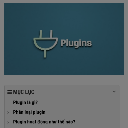
MỤC LỤC
Plugin là gì?
Phân loại plugin
1. Phân loại plugin theo chức năng
Plugin hoạt động như thế nào?