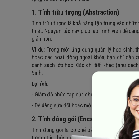
1. Tính trừu tượng (Abstraction)
Tính trừu tượng là khả năng tập trung vào những 
thiết. Nguyên tắc này giúp lập trình viên dễ d
giản hơn.
Ví dụ
: Trong một ứng dụng quản lý học sinh, th
hoặc các hoạt động ngoại khóa, bạn chỉ cần x
danh sách lớp học. Các chi tiết khác (như cách
Sinh.
Lợi ích:
- Giảm độ phức tạp của chương trình.
- Dễ dàng sửa đổi hoặc mở rộng hệ thống mà kh
2. Tính đóng gói (Encapsulation)
Tính đóng gói là cơ chế bảo vệ dữ liệu trong 
tương tác thông qua các phương thức (methods