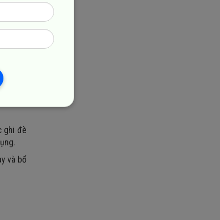
 qua các
c ghi đè
dụng.
ày và bổ