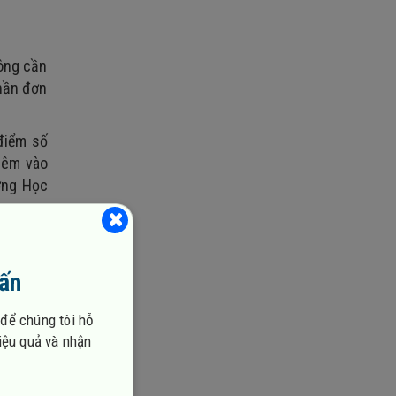
hông cần
phần đơn
 điểm số
hêm vào
ượng Học
vấn
 để chúng tôi hỗ
hiệu quả và nhận
cho phép
đảm bảo