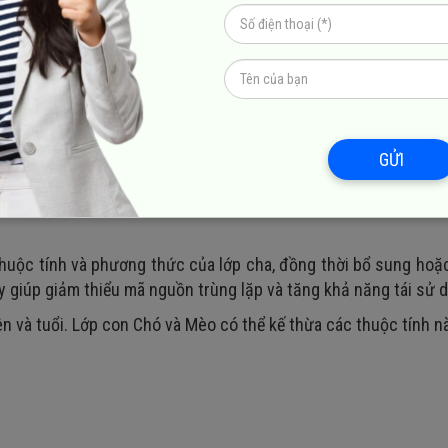
 về số dư tài khoản người dùng được ẩn và chỉ có thể truy cập
ắng thay đổi trực tiếp giá trị số dư, hệ thống sẽ ngăn chặn.
GỬI
.
thuộc tính và phương thức của lớp cha, đồng thời bổ sung hoặ
y giúp giảm thiểu mã nguồn trùng lặp và tăng khả năng tái sử 
n và tuổi. Lớp con Chó và Mèo có thể kế thừa các thuộc tính n