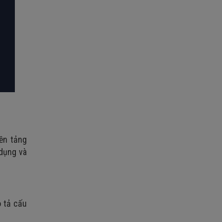
nền tảng
 dụng và
ô tả cấu