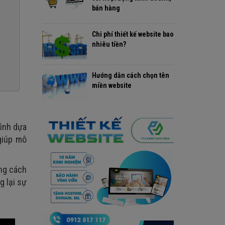
bán hàng
Chi phí thiết kế website bao
nhiêu tiền?
Hướng dẫn cách chọn tên
miền website
rình dựa
 giúp mô
ằng cách
g lại sự