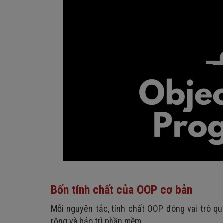
Bốn tính chất của OOP cơ bản
Mỗi nguyên tắc, tính chất OOP đóng vai trò qu
rộng và bảo trì phần mềm.