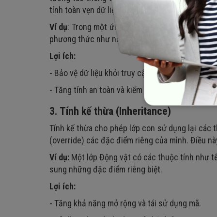
tính toàn vẹn dữ liệu.
Ví dụ
: Trong một ứng dụng ví điện tử, thông tin
phương thức như nạp tiền hoặc rút tiền. Nếu cố g
Lợi ích:
- Bảo vệ dữ liệu khỏi truy cập trái phép.
- Tăng tính an toàn và kiểm soát trong ứng dụng
3. Tính kế thừa (Inheritance)
Tính kế thừa cho phép lớp con sử dụng lại các 
(override) các đặc điểm riêng của mình. Điều nà
Ví dụ:
Một lớp Động vật có các thuộc tính như tê
sung những đặc điểm riêng biệt.
Lợi ích:
- Tăng khả năng mở rộng và tái sử dụng mã.