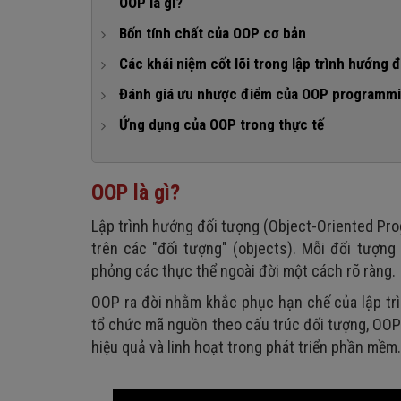
OOP là gì?
Bốn tính chất của OOP cơ bản
1. Tính trừu tượng (Abstraction)
Các khái niệm cốt lõi trong lập trình hướng 
2. Tính đóng gói (Encapsulation)
1. Class (Lớp)
Đánh giá ưu nhược điểm của OOP programm
3. Tính kế thừa (Inheritance)
2. Object (Đối tượng)
1. Ưu điểm của object-oriented programming
Ứng dụng của OOP trong thực tế
4. Tính đa hình (Polymorphism)
3. Attributes (Thuộc tính)
2. Nhược điểm của lập trình hướng đối tượng
1. Ứng dụng trong phát triển web
4. Methods (Phương thức)
2. Ứng dụng trong phát triển phần mềm
OOP là gì?
3. Tự động hóa và quản lý hệ thống
Lập trình hướng đối tượng (Object-Oriented Pro
trên các "đối tượng" (objects). Mỗi đối tượng
phỏng các thực thể ngoài đời một cách rõ ràng.
OOP ra đời nhằm khắc phục hạn chế của lập trì
tổ chức mã nguồn theo cấu trúc đối tượng, OOP 
hiệu quả và linh hoạt trong phát triển phần mềm.