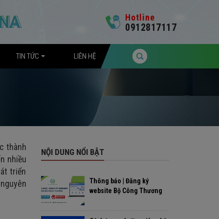
Hotline
0912817117
TIN TỨC
LIÊN HỆ
ác thành
NỘI DUNG NỔI BẬT
ốn nhiều
át triển
Thông báo | Đăng ký
c nguyên
website Bộ Công Thương