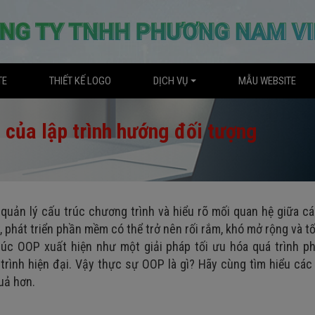
TE
THIẾT KẾ LOGO
DỊCH VỤ
MẪU WEBSITE
n của lập trình hướng đối tượng
 quản lý cấu trúc chương trình và hiểu rõ mối quan hệ giữa c
 phát triển phần mềm có thể trở nên rối rắm, khó mở rộng và t
 lúc OOP xuất hiện như một giải pháp tối ưu hóa quá trình ph
trình hiện đại. Vậy thực sự OOP là gì? Hãy cùng tìm hiểu cá
uả hơn.