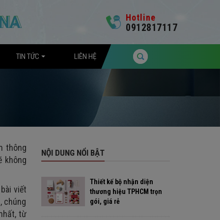
Hotline
0912817117
TIN TỨC
LIÊN HỆ
ền thông
NỘI DUNG NỔI BẬT
sẽ không
Thiết kế bộ nhận diện
bài viết
thương hiệu TPHCM trọn
g, chúng
gói, giá rẻ
nhất, từ