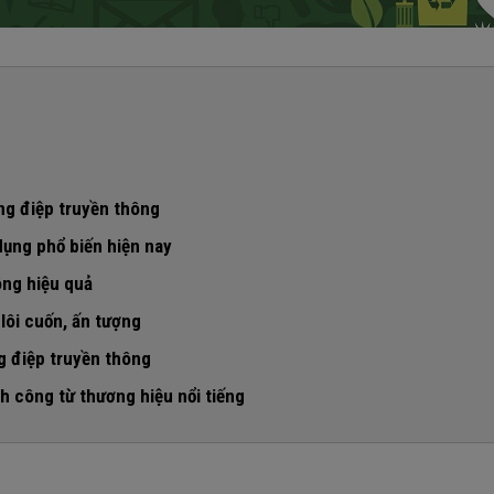
ng điệp truyền thông
ụng phổ biến hiện nay
ông hiệu quả
lôi cuốn, ấn tượng
ng mục tiêu
g điệp truyền thông
nh công từ thương hiệu nổi tiếng
ng