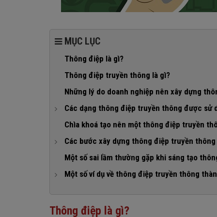
MỤC LỤC
Thông điệp là gì?
Thông điệp truyền thông là gì?
Những lý do doanh nghiệp nên xây dựng thô
Các dạng thông điệp truyền thông được sử d
1. Thông điệp truyền thông theo giọng điệu
Chìa khoá tạo nên một thông điệp truyền th
2. Thông điệp truyền thông theo mục đích
Các bước xây dựng thông điệp truyền thông 
Bước 1: Tìm hiểu và thu thập thông tin về đối tượ
Một số sai lầm thường gặp khi sáng tạo thôn
Bước 2: Khai thác, phân tích dữ liệu
Một số ví dụ về thông điệp truyền thông thà
Bước 3: Đề xuất các ý tưởng sáng tạo
1. Thông điệp truyền thông của Vinamilk
Bước 4: Thống nhất ý tưởng thông điệp truyền thô
2. Thông điệp truyền thông của Vinfast
Thông điệp là gì?