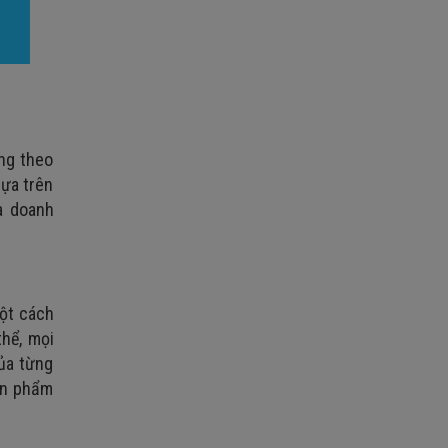
ông theo
dựa trên
a doanh
ột cách
thể, mọi
của từng
ản phẩm