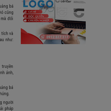
quảng bá
 Đó cũng
 mà đối
 tích và
au như:
 truyền
ình ảnh,
quảng bá
chúng.
ng người
iải pháp