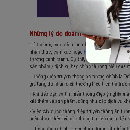
Những lý do doanh nghiệp nên xây d
Có thể nói, mục đích lớn nhất của việc xây dựn
nhận thức, cảm xúc hoặc
hành vi khách hàng
, 
trường cạnh tranh. Cụ thể, có 4 lý do mà doanh
sản phẩm / dịch vụ hay chính thương hiệu của m
- Thông điệp truyền thông ấn tượng chính là “m
gia tăng độ nhận diện thương hiệu trên thị trườ
- Khi tiếp cận và tìm hiểu thông điệp ý nghĩa 
xét thêm về sản phẩm, cũng như các dịch vụ kh
- Việc xây dựng thông điệp truyền thông ấn tượ
hiểu nhiều thêm về các thông tin liên quan đến 
- Thông điệp chính là nơi chứa đựng rất nhiều