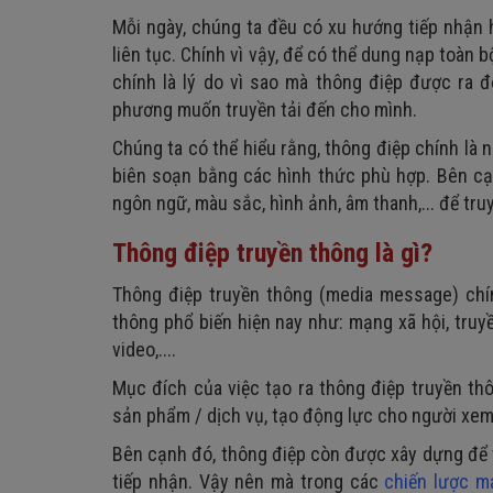
Bước 5: Tiến hành xây dựng thông điệp
3. Thông điệp truyền thông của MILO
Mỗi ngày, chúng ta đều có xu hướng tiếp nhận 
4. Thông điệp truyền thông của Lay's
liên tục. Chính vì vậy, để có thể dung nạp toàn 
chính là lý do vì sao mà thông điệp được ra 
phương muốn truyền tải đến cho mình.
Chúng ta có thể hiểu rằng, thông điệp chính là
biên soạn bằng các hình thức phù hợp. Bên cạ
ngôn ngữ, màu sắc, hình ảnh, âm thanh,... để tru
Thông điệp truyền thông là gì?
Thông điệp truyền thông (media message) chín
thông phổ biến hiện nay như: mạng xã hội, truyền
video,....
Mục đích của việc tạo ra thông điệp truyền thô
sản phẩm / dịch vụ, tạo động lực cho người xem
Bên cạnh đó, thông điệp còn được xây dựng để t
tiếp nhận. Vậy nên mà trong các
chiến lược m