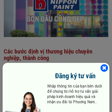
Các bước định vị thương hiệu chuyên
nghiệp, thành công
Định vị thương hiệu là một chiến lược quan trọng để giúp
doanh nghiệp phát triển một cách bền vững. Vậy quá trình
Đăng ký tư vấn
xây dựng định vị thương hiệu được diễn ra như thế nào?
Hãy khám phá ngay 5 bước trong quy trình dưới đây và áp
Nhập thông tin của bạn bên dưới
để chúng tôi hỗ trợ tư vấn giải
dụng để tạo ra sự khác biệt cho thương hiệu của mình
pháp kinh doanh hiệu quả và
nhé.
nhận ưu đãi từ Phương Nam
Vina!
Bước 1: Xác định khách hàng mục tiêu