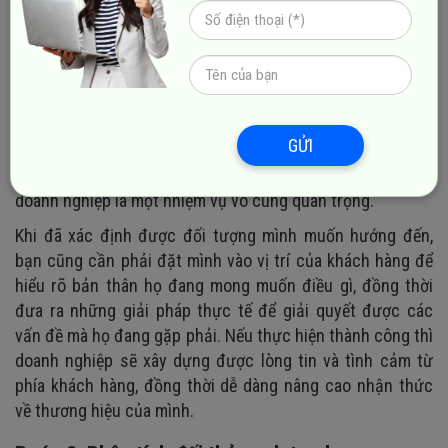
Trong quá trình định vị thương hiệu, bước đầu tiên nhưng
lại là nhiệm vụ cốt lõi nhất chính là xác định rõ
đối tượng
khách hàng mục tiêu
. Chỉ khi hiểu rõ mục tiêu của sản
phẩm / dịch vụ và đối tượng mà bạn muốn hướng đến, bạn
mới có thể phát triển một chiến lược định vị hiệu quả và
GỬI
đánh trúng insight của khách hàng. Để thực hiện điều này,
việc phác họa chân dung cụ thể về đối tượng mục tiêu của
doanh nghiệp là một nhiệm vụ vô cùng quan trọng.
Khi đã xác định được đối tượng mình muốn hướng đến,
bạn cũng cần phải đặt mình vào vị trí của khách hàng để
hiểu rõ bản thân họ đang mong muốn điều gì, đồng thời
đưa ra những giải pháp thực tế để giải quyết được các
vấn đề mà họ đang gặp phải. Nếu thực hiện thành công thì
doanh nghiệp sẽ xây dựng được lòng tin và tình cảm từ
phía khách hàng, đồng thời dễ dàng nâng cao nhận thức
về thương hiệu của mình.