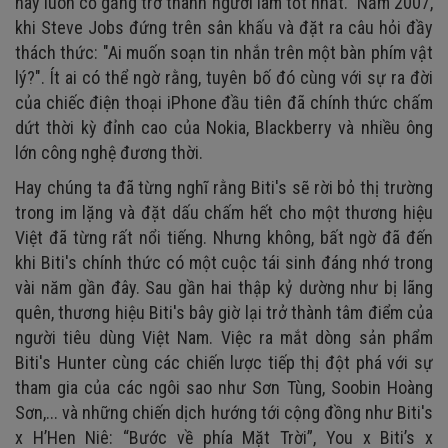
hãy luôn cố gắng trở thành người làm tốt nhất." Năm 2007,
khi Steve Jobs đứng trên sân khấu và đặt ra câu hỏi đầy
thách thức: "Ai muốn soạn tin nhắn trên một bàn phím vật
lý?". Ít ai có thể ngờ rằng, tuyên bố đó cùng với sự ra đời
của chiếc điện thoại iPhone đầu tiên đã chính thức chấm
dứt thời kỳ đỉnh cao của Nokia, Blackberry và nhiều ông
lớn công nghệ đương thời.
Hay chúng ta đã từng nghĩ rằng Biti's sẽ rời bỏ thị trường
trong im lặng và đặt dấu chấm hết cho một thương hiệu
Việt đã từng rất nổi tiếng. Nhưng không, bất ngờ đã đến
khi Biti's chính thức có một cuộc tái sinh đáng nhớ trong
vài năm gần đây. Sau gần hai thập kỷ dường như bị lãng
quên, thương hiệu Biti's bây giờ lại trở thành tâm điểm của
người tiêu dùng Việt Nam. Việc ra mắt dòng sản phẩm
Biti's Hunter cùng các chiến lược tiếp thị đột phá với sự
tham gia của các ngôi sao như Sơn Tùng, Soobin Hoàng
Sơn,... và những chiến dịch hướng tới cộng đồng như Biti's
x H’Hen Niê: “Bước về phía Mặt Trời”, You x Biti’s x