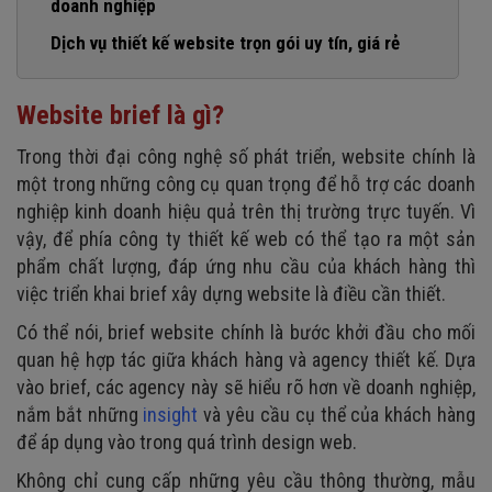
doanh nghiệp
1. Tóm tắt profile công ty / thương hiệu
Dịch vụ thiết kế website trọn gói uy tín, giá rẻ
2. Xác định mục tiêu của dự án thiết kế web
Website brief là gì?
3. Vạch rõ đối tượng mục tiêu của website
4. Đánh giá trang web hiện tại (nếu có)
Trong thời đại công nghệ số phát triển, website chính là
5. Phân tích trang web của đối thủ cạnh tranh
một trong những công cụ quan trọng để hỗ trợ các doanh
nghiệp kinh doanh hiệu quả trên thị trường trực tuyến. Vì
6. Xác định các tính năng và yêu cầu đối với website mới
vậy, để phía công ty thiết kế web có thể tạo ra một sản
Các tính năng của website
phẩm chất lượng, đáp ứng nhu cầu của khách hàng thì
Đặc điểm kỹ thuật thiết kế
việc triển khai brief xây dựng website là điều cần thiết.
Cấu trúc website
Có thể nói, brief website chính là bước khởi đầu cho mối
Trang web tham chiếu
quan hệ hợp tác giữa khách hàng và agency thiết kế. Dựa
vào brief, các agency này sẽ hiểu rõ hơn về doanh nghiệp,
7. Lên timeline dự án thiết kế web
nắm bắt những
insight
và yêu cầu cụ thể của khách hàng
8. Đặt ngân sách thiết kế web
để áp dụng vào trong quá trình design web.
9. Yêu cầu dịch vụ hỗ trợ website
Không chỉ cung cấp những yêu cầu thông thường, mẫu