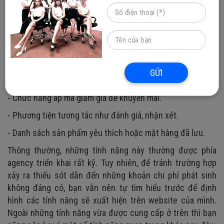
- Tạo tài khoản cho người dùng.
- Giỏ hàng và danh sách hiển thị các sản phẩm.
- Bộ lọc để tinh chỉnh tìm kiếm sản phẩm.
- Cổng thanh toán an toàn.
GỬI
- Chức năng thu phóng cho hình ảnh sản phẩm chi tiết.
- Chức năng áp mã giảm giá để khuyến mãi.
- Phương tiện tương tác như đánh giá, nhận xét.
- Danh sách sản phẩm yêu thích hoặc mặt hàng đã lưu.
Thông thường, những tính năng này thường được phía
agency triển khai rất kỹ. Tuy nhiên, để tránh trường hợp
xảy ra thiếu sót dẫn đến những khoản chi phí phát sinh
không đáng có, bạn vẫn nên tự tìm hiểu trước để định
hình các tính năng sẽ xuất hiện trên website của mình.
Ngoài những tính năng vừa được cung cấp ở trên thì bạn