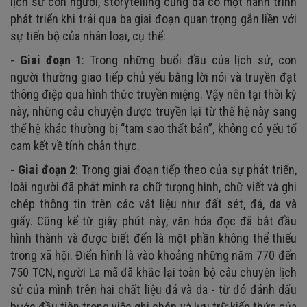
lịch sử con người, storytelling cũng đã có một hành trình
phát triển khi trải qua ba giai đoạn quan trọng gắn liền với
sự tiến bộ của nhân loại, cụ thể:
-
Giai đoạn 1
: Trong những buổi đầu của lịch sử, con
người thường giao tiếp chủ yếu bằng lời nói và truyền đạt
thông điệp qua hình thức truyền miệng. Vậy nên tại thời kỳ
này, những câu chuyện được truyền lại từ thế hệ này sang
thế hệ khác thường bị “tam sao thất bản”, không có yếu tố
cam kết về tính chân thực.
-
Giai đoạn 2
: Trong giai đoạn tiếp theo của sự phát triển,
loài người đã phát minh ra chữ tượng hình, chữ viết và ghi
chép thông tin trên các vật liệu như đất sét, đá, da và
giấy. Cũng kể từ giây phút này, văn hóa đọc đã bắt đầu
hình thành và được biết đến là một phần không thể thiếu
trong xã hội. Điển hình là vào khoảng những năm 770 đến
750 TCN, người La mã đã khắc lại toàn bộ câu chuyện lịch
sử của mình trên hai chất liệu đá và da - từ đó đánh dấu
bước đầu tiên trong việc ghi chép và lưu trữ kiến thức của