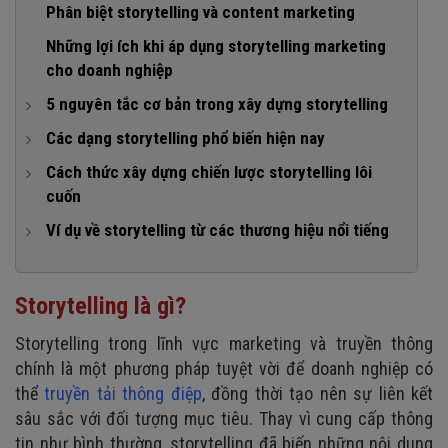
Phân biệt storytelling và content marketing
Những lợi ích khi áp dụng storytelling marketing
cho doanh nghiệp
5 nguyên tắc cơ bản trong xây dựng storytelling
1. Kết nối (Glue)
Các dạng storytelling phổ biến hiện nay
2. Phần thưởng (Reward)
1. Brand storytelling
Cách thức xây dựng chiến lược storytelling lôi
cuốn
3. Cảm xúc (Emotion)
2. Digital storytelling
1. Chọn dạng cốt truyện phù hợp
Ví dụ về storytelling từ các thương hiệu nổi tiếng
4. Chân thật (Authentic)
3. Data storytelling
2. Xác định góc nhìn và cách kể chuyện nhất quán
1. Ví dụ về storytelling của Bitis
5. Mục tiêu (Target)
4. Visual storytelling
3. Phác thảo cốt truyện
2. Ví dụ về storytelling của Di tích Nhà tù Hỏa Lò
Storytelling là gì?
4. Khai thác điều sâu thẳm và tăng yếu tố cảm xúc
Storytelling trong lĩnh vực marketing và truyền thông
5. Thêm những chi tiết thực tế và trực quan vào câu
chính là một phương pháp tuyệt vời để doanh nghiệp có
chuyện
thể
truyền tải thông điệp
, đồng thời tạo nên sự liên kết
6. Tạo ra “người hùng” của câu chuyện
sâu sắc với đối tượng mục tiêu. Thay vì cung cấp thông
tin như bình thường, storytelling đã biến những nội dung