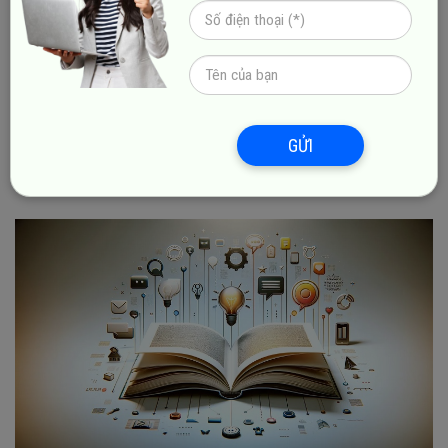
Hãy tưởng tượng, nếu khách hàng của bạn là phụ nữ thì có
lẽ họ sẽ có xu hướng yêu thích thời trang và mỹ phẩm,
trong khi đàn ông lại có niềm đam mê hơn với thể thao.
Vậy nên, điều quan trọng mà bạn cần làm đó là phải thật
sự hiểu rõ khách hàng, từ đó chọn lựa nội dung câu
GỬI
chuyện phù hợp nhằm trực tiếp đi thẳng vào trái tim và
tâm trí của họ.