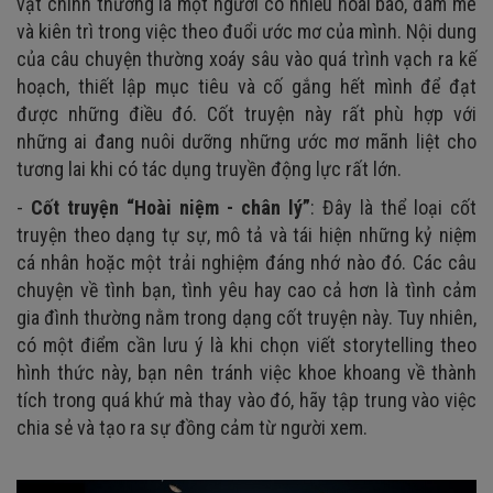
vật chính thường là một người có nhiều hoài bão, đam mê
và kiên trì trong việc theo đuổi ước mơ của mình. Nội dung
của câu chuyện thường xoáy sâu vào quá trình vạch ra kế
hoạch, thiết lập mục tiêu và cố gắng hết mình để đạt
được những điều đó. Cốt truyện này rất phù hợp với
những ai đang nuôi dưỡng những ước mơ mãnh liệt cho
tương lai khi có tác dụng truyền động lực rất lớn.
-
Cốt truyện “Hoài niệm - chân lý”
: Đây là thể loại cốt
truyện theo dạng tự sự, mô tả và tái hiện những kỷ niệm
cá nhân hoặc một trải nghiệm đáng nhớ nào đó. Các câu
chuyện về tình bạn, tình yêu hay cao cả hơn là tình cảm
gia đình thường nằm trong dạng cốt truyện này. Tuy nhiên,
có một điểm cần lưu ý là khi chọn viết storytelling theo
hình thức này, bạn nên tránh việc khoe khoang về thành
tích trong quá khứ mà thay vào đó, hãy tập trung vào việc
chia sẻ và tạo ra sự đồng cảm từ người xem.