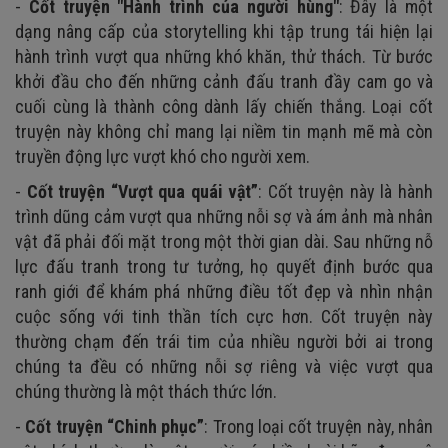
-
Cốt truyện "Hành trình của người hùng"
: Đây là một
dạng nâng cấp của storytelling khi tập trung tái hiện lại
hành trình vượt qua những khó khăn, thử thách. Từ bước
khởi đầu cho đến những cảnh đấu tranh đầy cam go và
cuối cùng là thành công dành lấy chiến thắng. Loại cốt
truyện này không chỉ mang lại niềm tin mạnh mẽ mà còn
truyền động lực vượt khó cho người xem.
-
Cốt truyện “Vượt qua quái vật”
: Cốt truyện này là hành
trình dũng cảm vượt qua những nỗi sợ và ám ảnh mà nhân
vật đã phải đối mặt trong một thời gian dài. Sau những nỗ
lực đấu tranh trong tư tưởng, họ quyết định bước qua
ranh giới để khám phá những điều tốt đẹp và nhìn nhận
cuộc sống với tinh thần tích cực hơn. Cốt truyện này
thường chạm đến trái tim của nhiều người bởi ai trong
chúng ta đều có những nỗi sợ riêng và việc vượt qua
chúng thường là một thách thức lớn.
-
Cốt truyện “Chinh phục”
: Trong loại cốt truyện này, nhân